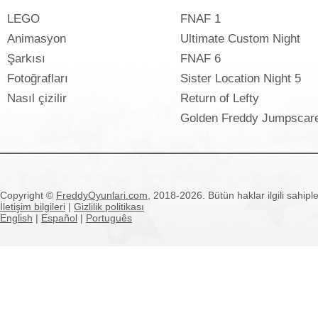
LEGO
FNAF 1
Animasyon
Ultimate Custom Night
Şarkısı
FNAF 6
Fotoğrafları
Sister Location Night 5
Nasıl çizilir
Return of Lefty
Golden Freddy Jumpscar
Copyright ©
FreddyOyunlari.com
, 2018-2026. Bütün haklar ilgili sahipler
İletişim bilgileri
|
Gizlilik politikası
English
|
Español
|
Português